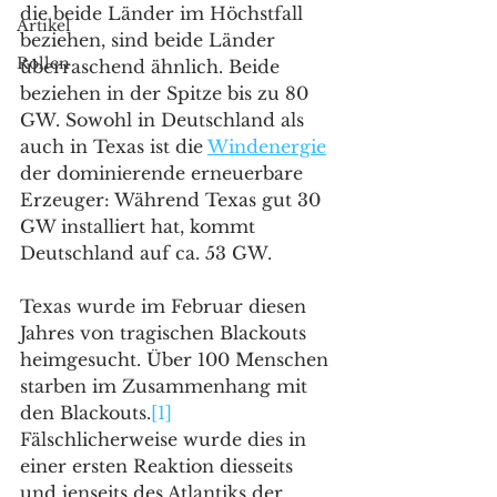
die beide Länder im Höchstfall 
Artikel
beziehen, sind beide Länder 
Rollen
überraschend ähnlich. Beide 
beziehen in der Spitze bis zu 80 
GW. Sowohl in Deutschland als 
auch in Texas ist die 
Windenergie
der dominierende erneuerbare 
Erzeuger: Während Texas gut 30 
GW installiert hat, kommt 
Deutschland auf ca. 53 GW. 
Texas wurde im Februar diesen 
Jahres von tragischen Blackouts 
heimgesucht. Über 100 Menschen 
starben im Zusammenhang mit 
den Blackouts.
[1]
Fälschlicherweise wurde dies in 
einer ersten Reaktion diesseits 
und jenseits des Atlantiks der 