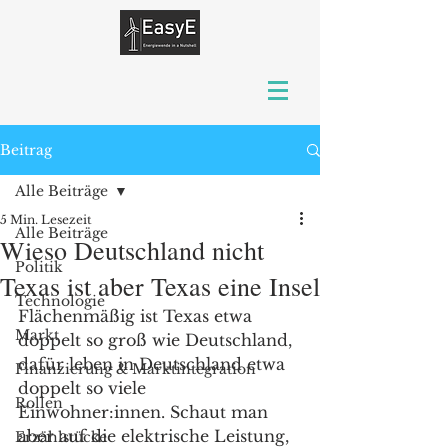
Beitrag
Alle Beiträge
5 Min. Lesezeit
Alle Beiträge
Wieso Deutschland nicht
Politik
Texas ist aber Texas eine Insel
Technologie
Flächenmäßig ist Texas etwa 
Markt
doppelt so groß wie Deutschland, 
dafür leben in Deutschland etwa 
Finanzierung & Marktintegration
doppelt so viele 
Rollen
Einwohner:innen. Schaut man 
aber auf die elektrische Leistung, 
Erzählstücke