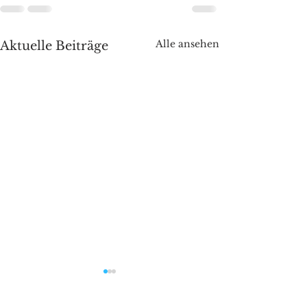
Alle ansehen
Aktuelle Beiträge
Wärmepumpe – Die Heizung
Kannibalen überal