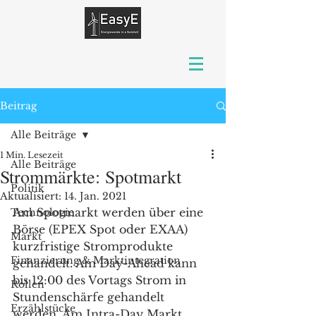
Beitrag
Alle Beiträge
1 Min. Lesezeit
Alle Beiträge
Strommärkte: Spotmarkt
Politik
Aktualisiert:
14. Jan. 2021
Am Spotmarkt werden über eine 
Technologie
Börse (EPEX Spot oder EXAA) 
Markt
kurzfristige Stromprodukte 
Finanzierung & Marktintegration
gehandelt. Am Day-Ahead kann 
bis 12:00 des Vortags Strom in 
Rollen
Stundenschärfe gehandelt 
Erzählstücke
werden. Am Intra-Day Markt 