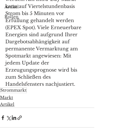
kann auf Viertelstundenbasis 
Artikel
Strom bis 5 Minuten vor 
Rollen
Erfüllung gehandelt werden 
(EPEX Spot). Viele Erneuerbare 
Energien sind aufgrund Ihrer 
Dargebotsabhängigkeit auf 
permanente Vermarktung am 
Spotmarkt angewiesen: Mit 
jedem Update der 
Erzeugungsprognose wird bis 
zum Schließen des 
Handelsfensters nachjustiert.
Strommarkt
Markt
Artikel