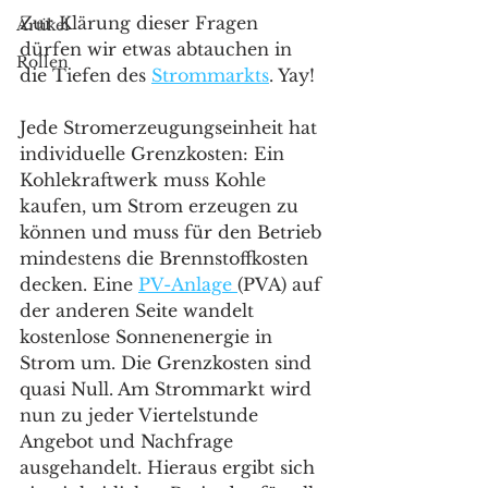
Zur Klärung dieser Fragen 
Artikel
dürfen wir etwas abtauchen in 
Rollen
die Tiefen des 
Strommarkts
. Yay!
Jede Stromerzeugungseinheit hat 
individuelle Grenzkosten: Ein 
Kohlekraftwerk muss Kohle 
kaufen, um Strom erzeugen zu 
können und muss für den Betrieb 
mindestens die Brennstoffkosten 
decken. Eine 
PV-Anlage 
(PVA) auf 
der anderen Seite wandelt 
kostenlose Sonnenenergie in 
Strom um. Die Grenzkosten sind 
quasi Null. Am Strommarkt wird 
nun zu jeder Viertelstunde 
Angebot und Nachfrage 
ausgehandelt. Hieraus ergibt sich 