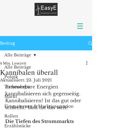
Beitrag
Alle Beiträge
4 Min. Lesezeit
Alle Beiträge
Kannibalen überall
Politik
Aktualisiert:
23. Juli 2021
Erneuerbare Energien 
Technologie
kannibalisieren sich gegenseitig. 
Markt
Kannibalisieren? Ist das gut oder 
Finanzierung & Marktintegration
schlecht? Und tut das weh?  
Rollen
Die Tiefen des Strommarkts 
Erzählstücke