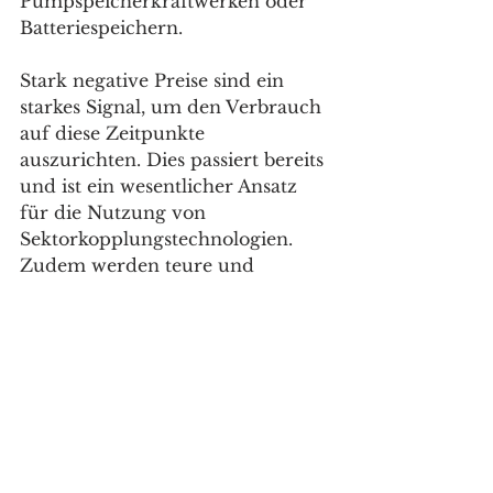
Pumpspeicherkraftwerken oder 
Batteriespeichern.
Stark negative Preise sind ein 
starkes Signal, um den Verbrauch 
auf diese Zeitpunkte 
auszurichten. Dies passiert bereits 
und ist ein wesentlicher Ansatz 
für die Nutzung von 
Sektorkopplungstechnologien. 
Zudem werden teure und 
unflexible fossile Kraftwerke 
verdrängt und bleiben immer 
öfters ausgeschaltet. Für die EE-
Anlagen in der 
Einspeisevergütung sind die 
negativen Stunden kein 
wirkliches Problem, da sie 
trotzdem eine Vergütung 